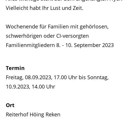
Vielleicht habt Ihr Lust und Zeit.
Support
Lorem ipsum dolor sit amet:
Wochenende für Familien mit gehörlosen,
schwerhörigen oder CI-versorgten
24h
Familienmitgliedern 8. - 10. September 2023
/ 365days
Termin
Freitag, 08.09.2023, 17.00 Uhr bis Sonntag,
We offer support for our customers
Mon - Fri 8:00am - 5:00pm
(GMT +1)
10.9.2023, 14.00 Uhr
Get in touch
Ort
Cybersteel Inc.
Reiterhof Höing Reken
376-293 City Road, Suite 600
San Francisco, CA 94102