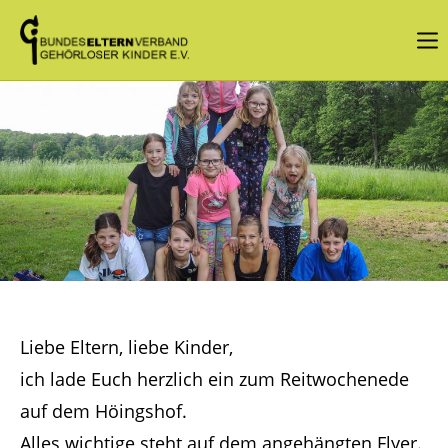
Login
Benutzername
Passwort
Angemeldet bleiben
Liebe Eltern, liebe Kinder,
ich lade Euch herzlich ein zum Reitwochenede
Anmelden
auf dem Höingshof.
Register
|
Lost your password?
Alles wichtige steht auf dem angehängten Flyer.