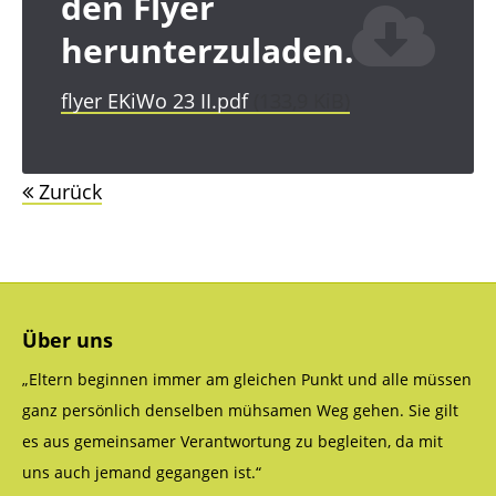
den Flyer
herunterzuladen.
flyer EKiWo 23 II.pdf
(133,9 KiB)
Zurück
Über uns
„Eltern beginnen immer am gleichen Punkt und alle müssen
ganz persönlich denselben mühsamen Weg gehen. Sie gilt
es aus gemeinsamer Verantwortung zu begleiten, da mit
uns auch jemand gegangen ist.“