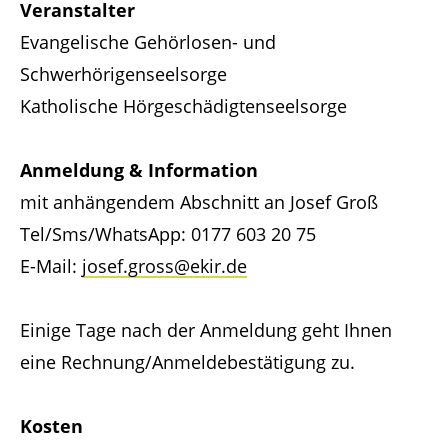
Veranstalter
Evangelische Gehörlosen- und
Have any questions?
Schwerhörigenseelsorge
+44 1234 567 890
Katholische Hörgeschädigtenseelsorge
Drop us a line
info@yourdomain.com
Anmeldung & Information
mit anhängendem Abschnitt an Josef Groß
About us
Tel/Sms/WhatsApp: 0177 603 20 75
E-Mail:
josef.gross@ekir.de
Lorem ipsum dolor sit amet, consectetuer
adipiscing elit.
Einige Tage nach der Anmeldung geht Ihnen
Aenean commodo ligula eget dolor. Aenean
eine Rechnung/Anmeldebestätigung zu.
massa. Cum sociis natoque penatibus et
magnis dis parturient montes, nascetur
ridiculus mus. Donec quam felis, ultricies nec.
Kosten