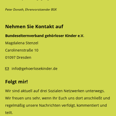
Peter Donath, Ehrenvorsitzender BGK
Have any questions?
+44 1234 567 890
Nehmen Sie Kontakt auf
Bundeselternverband gehörloser Kinder e.V.
Drop us a line
info@yourdomain.com
Magdalena Stenzel
Carolinenstraße 10
About us
01097 Dresden
Lorem ipsum dolor sit amet, consectetuer
info@gehoerlosekinder.de
adipiscing elit.
Folgt mir!
Aenean commodo ligula eget dolor. Aenean
Wir sind aktuell auf drei Sozialen Netzwerken unterwegs.
massa. Cum sociis natoque penatibus et
Wir freuen uns sehr, wenn Ihr Euch uns dort anschließt und
magnis dis parturient montes, nascetur
regelmäßig unsere Nachrichten verfolgt, kommentiert und
ridiculus mus. Donec quam felis, ultricies nec.
teilt.