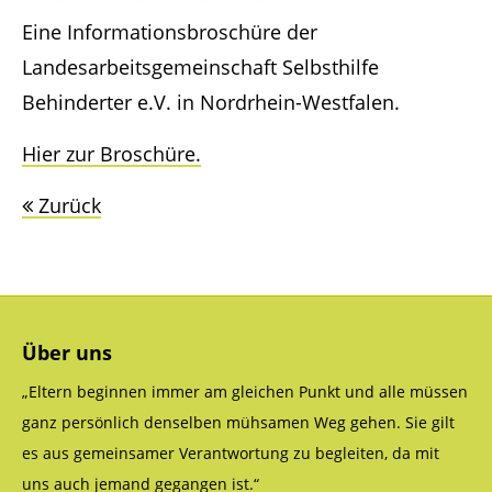
Support
Eine Informationsbroschüre der
Landesarbeitsgemeinschaft Selbsthilfe
Lorem ipsum dolor sit amet:
Behinderter e.V. in Nordrhein-Westfalen.
Hier zur Broschüre.
24h
/ 365days
Zurück
We offer support for our customers
Mon - Fri 8:00am - 5:00pm
(GMT +1)
Über uns
Get in touch
„Eltern beginnen immer am gleichen Punkt und alle müssen
ganz persönlich denselben mühsamen Weg gehen. Sie gilt
Cybersteel Inc.
es aus gemeinsamer Verantwortung zu begleiten, da mit
376-293 City Road, Suite 600
San Francisco, CA 94102
uns auch jemand gegangen ist.“