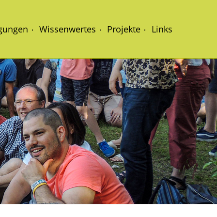
About us
agungen
Wissenwertes
Projekte
Links
Lorem ipsum dolor sit amet,
600
consectetuer adipiscing elit.
Aenean commodo ligula eget
dolor. Aenean massa. Cum sociis
natoque penatibus et magnis dis
parturient montes, nascetur
ridiculus mus. Donec quam felis,
ultricies nec.