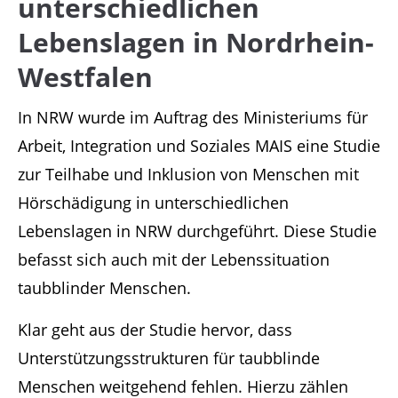
unterschiedlichen
Support
Lebenslagen in Nordrhein-
Lorem ipsum dolor sit amet:
Westfalen
In NRW wurde im Auftrag des Ministeriums für
24h
Arbeit, Integration und Soziales MAIS eine Studie
/ 365days
zur Teilhabe und Inklusion von Menschen mit
Hörschädigung in unterschiedlichen
Lebenslagen in NRW durchgeführt. Diese Studie
We offer support for our customers
befasst sich auch mit der Lebenssituation
Mon - Fri 8:00am - 5:00pm
(GMT +1)
taubblinder Menschen.
Get in touch
Klar geht aus der Studie hervor, dass
Cybersteel Inc.
Unterstützungsstrukturen für taubblinde
376-293 City Road, Suite 600
Menschen weitgehend fehlen. Hierzu zählen
San Francisco, CA 94102