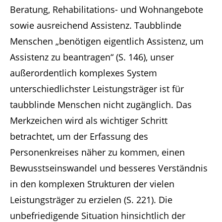
Beratung, Rehabilitations- und Wohnangebote
sowie ausreichend Assistenz. Taubblinde
Have any questions?
Menschen „benötigen eigentlich Assistenz, um
+44 1234 567 890
Assistenz zu beantragen“ (S. 146), unser
Drop us a line
außerordentlich komplexes System
info@yourdomain.com
unterschiedlichster Leistungsträger ist für
taubblinde Menschen nicht zugänglich. Das
About us
Merkzeichen wird als wichtiger Schritt
Lorem ipsum dolor sit amet, consectetuer
betrachtet, um der Erfassung des
adipiscing elit.
Personenkreises näher zu kommen, einen
Aenean commodo ligula eget dolor. Aenean
Bewusstseinswandel und besseres Verständnis
massa. Cum sociis natoque penatibus et
in den komplexen Strukturen der vielen
magnis dis parturient montes, nascetur
Leistungsträger zu erzielen (S. 221). Die
ridiculus mus. Donec quam felis, ultricies nec.
unbefriedigende Situation hinsichtlich der