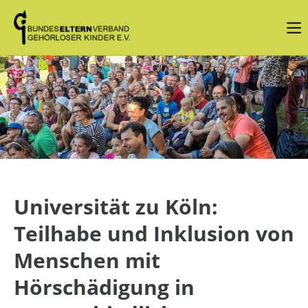
Login
Benutzername
Passwort
Universität zu Köln:
Angemeldet bleiben
Teilhabe und Inklusion von
Menschen mit
Anmelden
Hörschädigung in
Register
|
Lost your password?