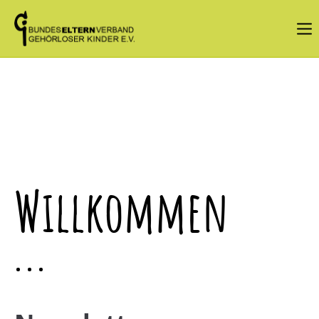
Login
Benutzername
Passwort
Willkommen
Angemeldet bleiben
Anmelden
Register
|
Lost your password?