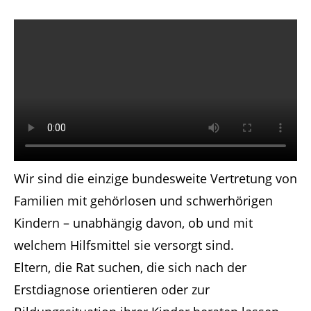
Have any questions?
+44 1234 567 890
Drop us a line
info@yourdomain.com
About us
Wir sind die einzige bundesweite Vertretung von
Lorem ipsum dolor sit amet, consectetuer
Familien mit gehörlosen und schwerhörigen
adipiscing elit.
Kindern – unabhängig davon, ob und mit
Aenean commodo ligula eget dolor. Aenean
welchem Hilfsmittel sie versorgt sind.
massa. Cum sociis natoque penatibus et
Eltern, die Rat suchen, die sich nach der
magnis dis parturient montes, nascetur
Erstdiagnose orientieren oder zur
ridiculus mus. Donec quam felis, ultricies nec.