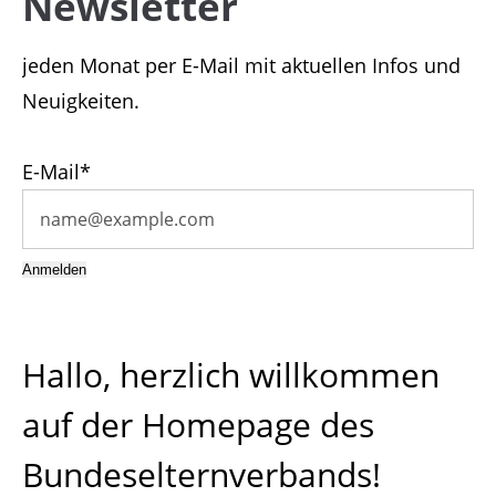
Newsletter
Support
jeden Monat per E-Mail mit aktuellen Infos und
Lorem ipsum dolor sit amet:
Neuigkeiten.
24h
E-Mail*
/ 365days
Anmelden
We offer support for our customers
Mon - Fri 8:00am - 5:00pm
(GMT +1)
Hallo, herzlich willkommen
Get in touch
auf der Homepage des
Cybersteel Inc.
376-293 City Road, Suite 600
Bundeselternverbands!
San Francisco, CA 94102